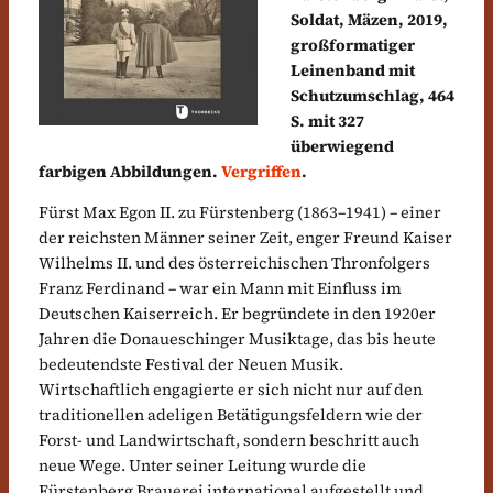
Soldat, Mäzen, 2019,
großformatiger
Leinenband mit
Schutzumschlag, 464
S. mit 327
überwiegend
farbigen Abbildungen.
Vergriffen
.
Fürst Max Egon II. zu Fürstenberg (1863–1941) – einer
der reichsten Männer seiner Zeit, enger Freund Kaiser
Wilhelms II. und des österreichischen Thronfolgers
Franz Ferdinand – war ein Mann mit Einfluss im
Deutschen Kaiserreich. Er begründete in den 1920er
Jahren die Donaueschinger Musiktage, das bis heute
bedeutendste Festival der Neuen Musik.
Wirtschaftlich engagierte er sich nicht nur auf den
traditionellen adeligen Betätigungsfeldern wie der
Forst- und Landwirtschaft, sondern beschritt auch
neue Wege. Unter seiner Leitung wurde die
Fürstenberg Brauerei international aufgestellt und